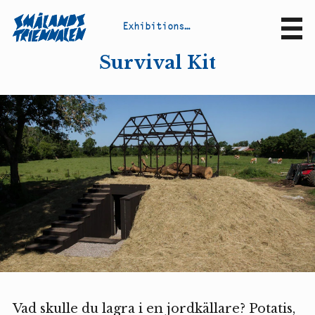
E
x
h
i
b
i
t
i
o
n
s
&
p
r
o
j
e
c
t
s
Sv
En
Survival Kit
Vad skulle du lagra i en jordkällare? Potatis,