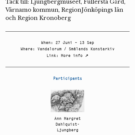
Tack till: Ljungbergmuseet, Fullersta Gård,
Värnamo kommun, RegionJönköpings län
och Region Kronoberg
When
:
27 Juni – 13 Sep
Where
:
Vandalorum / Smålands Konstarkiv
Link
:
More info
↗
Participants
Ann Margret
Dahlquist-
Ljungberg