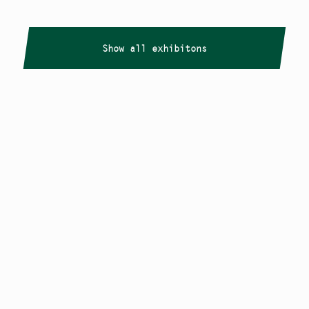
Show all exhibitons
Copyright
Smålandstriennalen
,
2026
smaland@konstframjandet.se
Cookies & GDPR
Follow us on
Instagram
Newsletter
The Småland Triennial is a project within
Konstfrämjandet Småland.