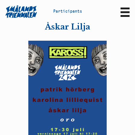
P
a
r
t
i
c
i
p
a
n
t
s
Sv
En
Åskar Lilja