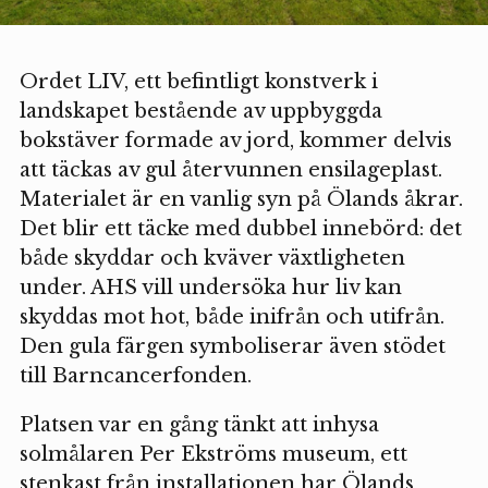
Ordet LIV, ett befintligt konstverk i
landskapet bestående av uppbyggda
bokstäver formade av jord, kommer delvis
att täckas av gul återvunnen ensilageplast.
Materialet är en vanlig syn på Ölands åkrar.
Det blir ett täcke med dubbel innebörd: det
både skyddar och kväver växtligheten
under. AHS vill undersöka hur liv kan
skyddas mot hot, både inifrån och utifrån.
Den gula färgen symboliserar även stödet
till Barncancerfonden.
Platsen var en gång tänkt att inhysa
solmålaren Per Ekströms museum, ett
stenkast från installationen har Ölands