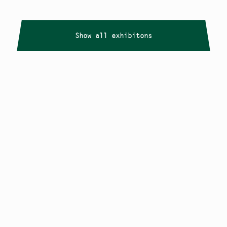
Show all exhibitons
Copyright
Smålandstriennalen
,
2026
smaland@konstframjandet.se
Cookies & GDPR
Follow us on
Instagram
Newsletter
The Småland Triennial is a project within
Konstfrämjandet Småland.