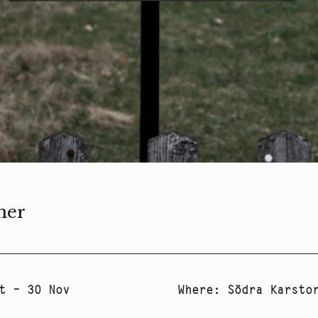
mer
t – 30 Nov
Where
:
Södra Karsto