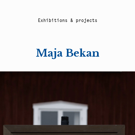
E
x
h
i
b
i
t
i
o
n
s
&
p
r
o
j
e
c
t
s
Maja Bekan