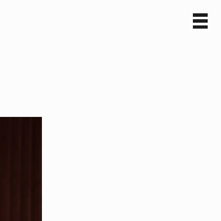
Sv
En