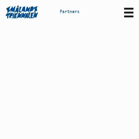
P
a
r
t
n
e
r
s
Sv
En