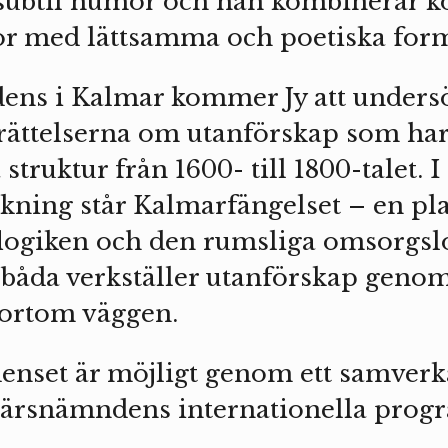
 subtil humor och han kombinerar 
gor med lättsamma och poetiska for
idens i Kalmar kommer Jy att unders
rättelserna om utanförskap som ha
struktur från 1600- till 1800-talet. 
ning står Kalmarfängelset – en pla
flogiken och den rumsliga omsorgsl
båda verkställer utanförskap geno
 bortom väggen.
enset är möjligt genom ett samverk
ärsnämndens internationella progr