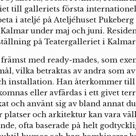
et till galleriets första internationel
eta i ateljé på Ateljéhuset Pukeberg
i Kalmar under maj och juni. Residen
tällning på Teatergalleriet i Kalmar
r främst med ready-mades, som exe
l, vilka betraktas av andra som avf
ch installation. Han återkommer til
omnas eller avfärdas i ett givet ter
kat och använt sig av bland annat d
r platser och arkitektur kan vara v
nde, ofta baserade på helt godtycklig