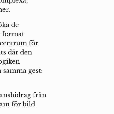
komplexa,
mer.
öka de
r format
I centrum för
ts där den
ogiken
m samma gest:
ansbidrag från
am för bild