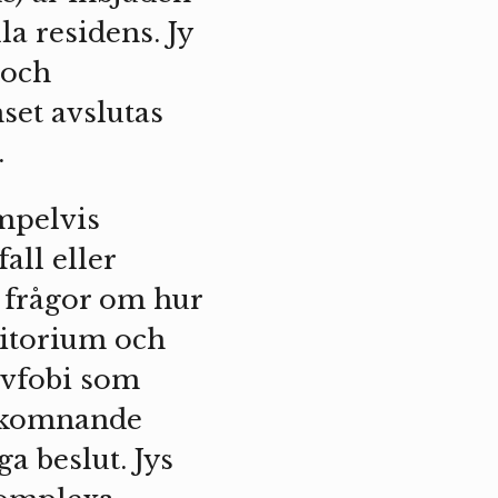
la residens. Jy
 och
set avslutas
.
mpelvis
all eller
l frågor om hur
ritorium och
uvfobi som
älkomnande
a beslut. Jys