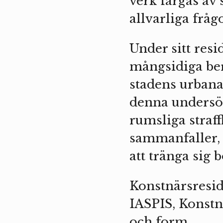
verk färgas av
allvarliga frå
Under sitt res
mångsidiga be
stadens urbana 
denna undersök
rumsliga straf
sammanfaller, 
att tränga sig
Konstnärsresid
IASPIS, Konstn
och form.