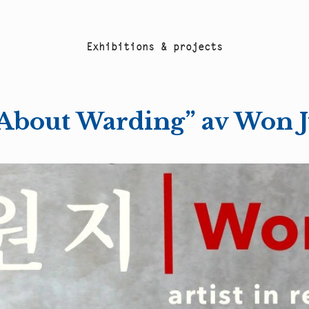
E
x
h
i
b
i
t
i
o
n
s
&
p
r
o
j
e
c
t
s
About Warding” av Won 