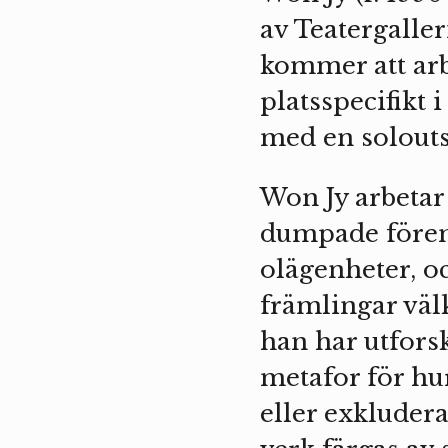
av Teatergalleri
kommer att arb
platsspecifikt 
med en solouts
Won Jy arbeta
dumpade föremå
olägenheter, o
främlingar välk
han har utfors
metafor för hu
eller exkludera