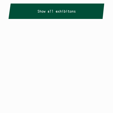
Show all exhibitons
Copyright
Smålandstriennalen
,
2026
smaland@konstframjandet.se
Cookies & GDPR
Follow us on
Instagram
Newsletter
The Småland Triennial is a project within
Konstfrämjandet Småland.