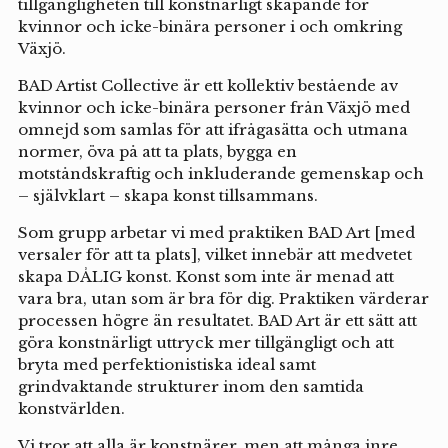
tillgängligheten till konstnärligt skapande för
kvinnor och icke-binära personer i och omkring
Växjö.
BAD Artist Collective är ett kollektiv bestående av
kvinnor och icke-binära personer från Växjö med
omnejd som samlas för att ifrågasätta och utmana
normer, öva på att ta plats, bygga en
motståndskraftig och inkluderande gemenskap och
– självklart – skapa konst tillsammans.
Som grupp arbetar vi med praktiken BAD Art [med
versaler för att ta plats], vilket innebär att medvetet
skapa DÅLIG konst. Konst som inte är menad att
vara bra, utan som är bra för dig. Praktiken värderar
processen högre än resultatet. BAD Art är ett sätt att
göra konstnärligt uttryck mer tillgängligt och att
bryta med perfektionistiska ideal samt
grindvaktande strukturer inom den samtida
konstvärlden.
Vi tror att alla är konstnärer, men att många inre