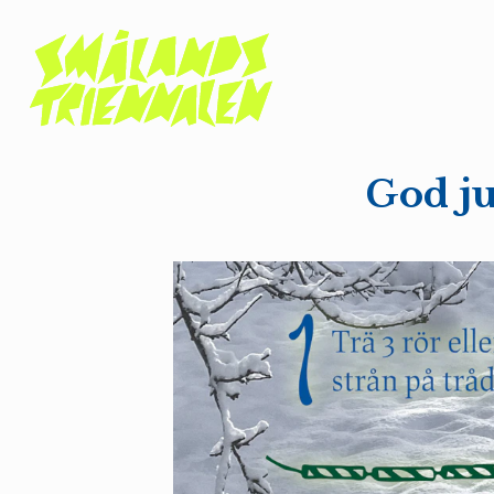
God ju