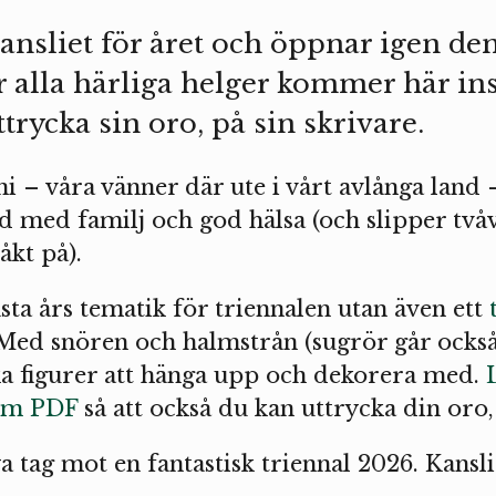
ansliet för året och öppnar igen den
r alla härliga helger kommer här in
rycka sin oro, på sin skrivare.
ni – våra vänner där ute i vårt avlånga land 
id med familj och god hälsa (och slipper två
åkt på).
sta års tematik för triennalen utan även ett
 Med snören och halmstrån (sugrör går ocks
a figurer att hänga upp och dekorera med.
som PDF
så att också du kan uttrycka din oro,
a tag mot en fantastisk triennal 2026. Kansl