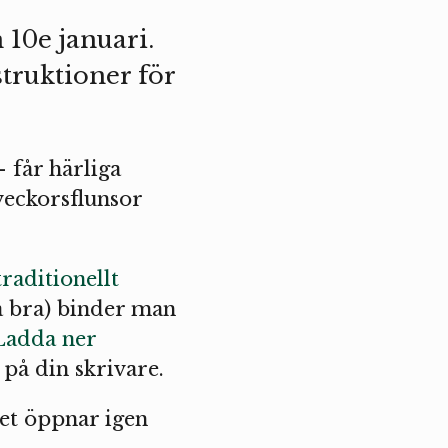
 10e januari.
struktioner för
– får härliga
veckorsflunsor
traditionellt
å bra) binder man
Ladda ner
 på din skrivare.
iet öppnar igen