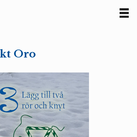
Sv
En
ckt Oro