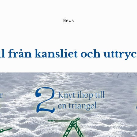
N
e
w
s
l från kansliet och uttry