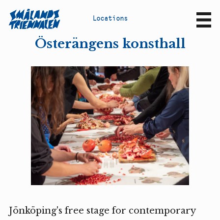
L
o
c
a
t
i
o
n
s
Sv
En
Österängens konsthall
Jönköping's free stage for contemporary