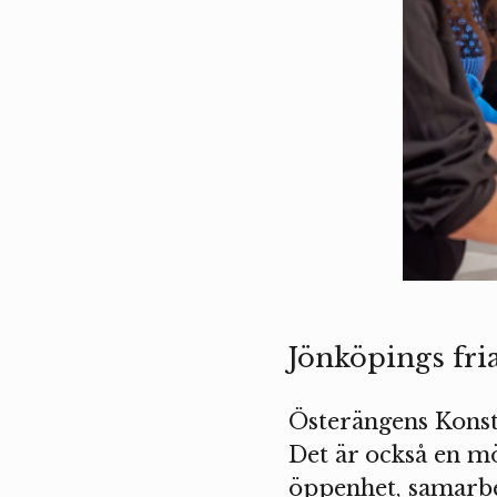
Jönköpings fri
Österängens Konsth
Det är också en mö
öppenhet, samarbe