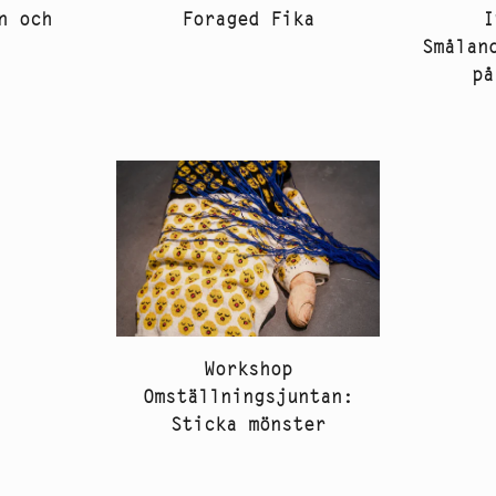
n och
I
Foraged Fika
Smålan
på
Workshop
Omställningsjuntan:
Sticka mönster