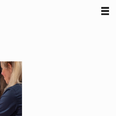
Sv
En