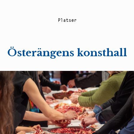
P
l
a
t
s
e
r
Österängens konsthall