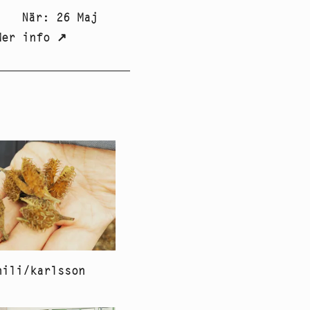
När
:
26 Maj
Mer info
↗
hili/karlsson