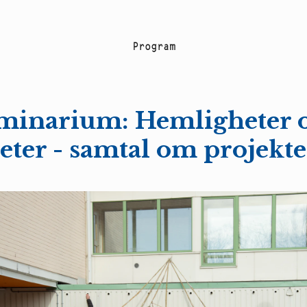
P
r
o
g
r
a
m
minarium: Hemligheter 
eter - samtal om projekt