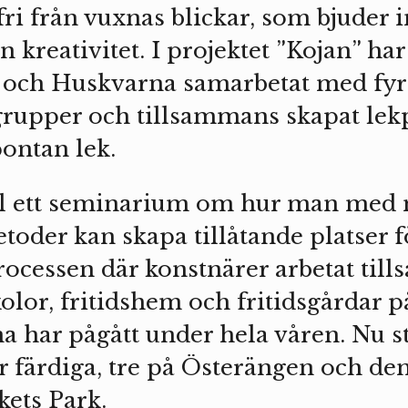
fri från vuxnas blickar, som bjuder in 
n kreativitet. I projektet ”Kojan” h
 och Huskvarna samarbetat med fyr
rupper och tillsammans skapat lek
pontan lek.
l ett seminarium om hur man med
toder kan skapa tillåtande platser f
rocessen där konstnärer arbetat ti
kolor, fritidshem och fritidsgårdar 
a har pågått under hela våren. Nu st
r färdiga, tre på Österängen och den
ets Park.