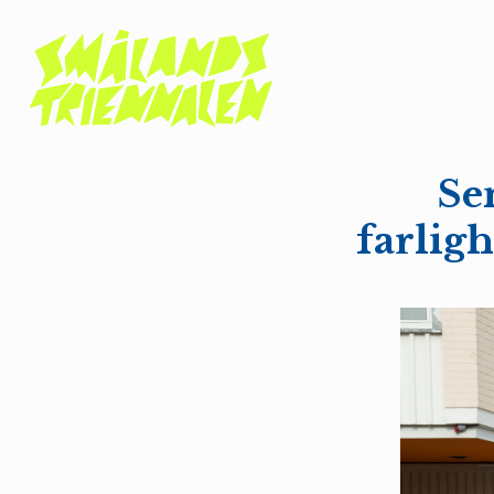
Se
farligh