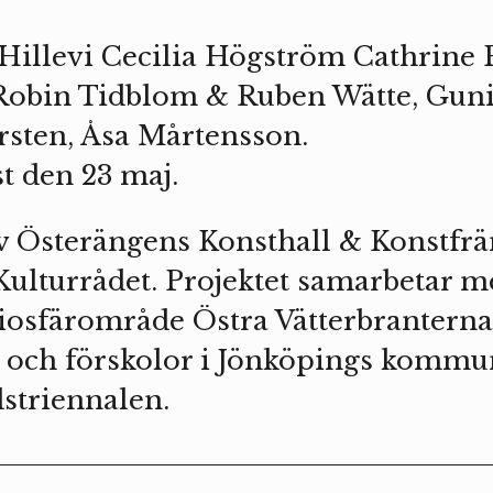
illevi Cecilia Högström Cathrine 
Robin Tidblom & Ruben Wätte, Guni
ten, Åsa Mårtensson.
t den 23 maj.
v Österängens Konsthall & Konstfr
 Kulturrådet. Projektet samarbetar
Biosfärområde Östra Vätterbranterna
m och förskolor i Jönköpings kommu
striennalen.