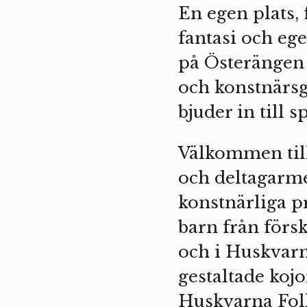
En egen plats, 
fantasi och ege
på Österängen
och konstnärsg
bjuder in till s
Välkommen til
och deltagarme
konstnärliga p
barn från förs
och i Huskvarn
gestaltade kojo
Huskvarna Folk