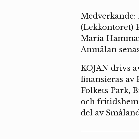
Medverkande: H
(Lekkontoret) 
Maria Hammars
Anmälan senas
KOJAN drivs a
finansieras av
Folkets Park, 
och fritidshe
del av Småland