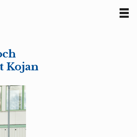
Sv
En
och
et Kojan