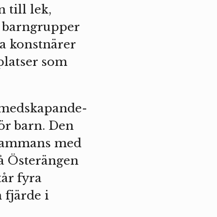
till lek,
ar barngrupper
a konstnärer
platser som
 medskapande-
ör barn. Den
llsammans med
på Österängen
år fyra
 fjärde i