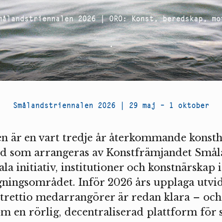
målandstriennalen 2026 | ORO: Konst, beredskap, mo
.
Smålandstriennalen 2026 | 29 maj – 1 oktober
n är en vart tredje år återkommande konsthä
d som arrangeras av Konstfrämjandet Smål
a initiativ, institutioner och konstnärskap i
gningsområdet. Inför 2026 års upplaga utvi
 trettio medarrangörer är redan klara – och
som en rörlig, decentraliserad plattform för