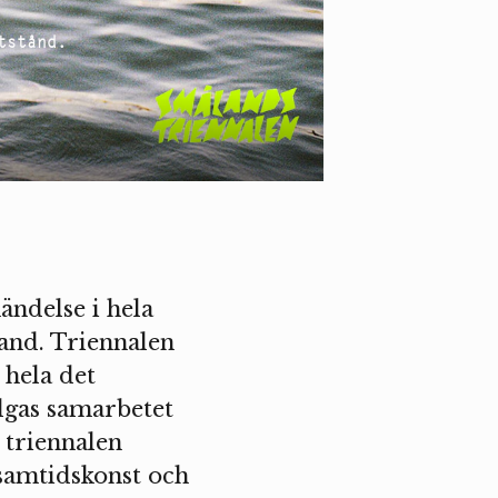
tstånd.
ndelse i hela
and. Triennalen
 hela det
dgas samarbetet
 triennalen
 samtidskonst och