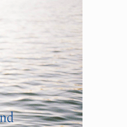
Sv
En