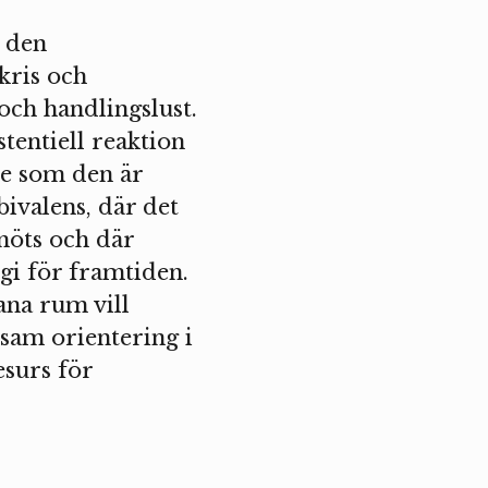
n den
kris och
och handlingslust.
tentiell reaktion
de som den är
ivalens, där det
 möts och där
egi för framtiden.
ana rum vill
sam orientering i
esurs för