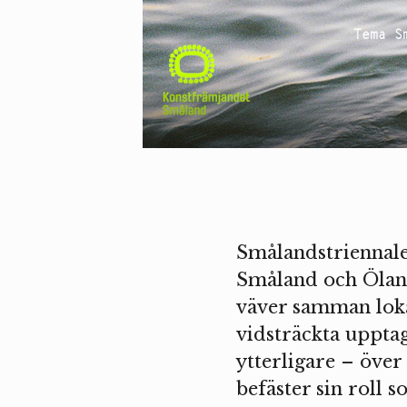
Tema S
Smålandstriennale
Småland och Ölan
väver samman lokal
vidsträckta uppta
ytterligare – över
befäster sin roll 