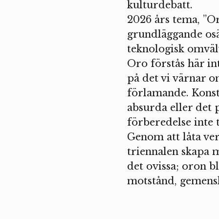
kulturdebatt.
2026 års tema, ”Or
grundläggande osä
teknologisk omvälv
Oro förstås här in
på det vi värnar 
förlamande. Konste
absurda eller det 
förberedelse inte 
Genom att låta ver
triennalen skapa m
det ovissa; oron b
motstånd, gemens