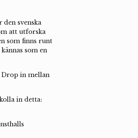
r den svenska
om att utforska
en som finns runt
t kännas som en
r. Drop in mellan
olla in detta:
nsthalls