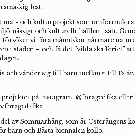
n smaskig fest!
tt mat- och kulturprojekt som omformulera
iljömässigt och kulturellt hållbart sätt. Gen
er försöker vi föra människor närmare natur
 i staden – och få det ”vilda skafferiet” at
rdagen.
is och vänder sig till barn mellan 6 till 12 å
 projektet på Instagram: @foragedfika eller k
o/foraged-fika
n del av Sommarhäng, som är Österängens ko
r barn och Bästa biennalen kollo.