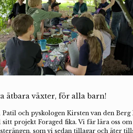
a ätbara växter, för alla barn!
 Patil och pyskologen Kirsten van den Berg
t projekt Foraged fika. Vi får lära oss om 
sterängen, som vi sedan tillagar och äter t