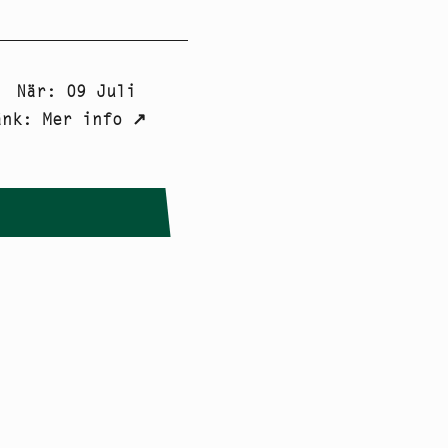
När
:
09 Juli
änk
:
Mer info
↗