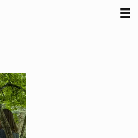
Sv
En