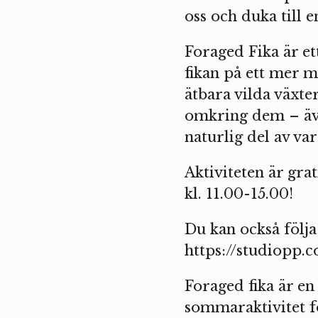
oss och duka till e
Foraged Fika är e
fikan på ett mer m
ätbara vilda växt
omkring dem – även
naturlig del av va
Aktiviteten är grat
kl. 11.00-15.00!
Du kan också följa
https://studiopp.c
Foraged fika är e
sommaraktivitet fö