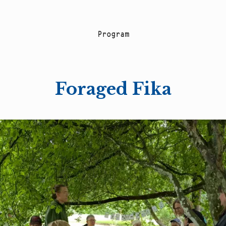
P
r
o
g
r
a
m
Foraged Fika