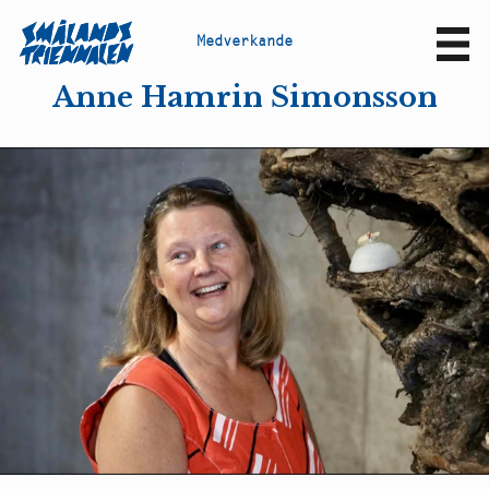
M
e
d
v
e
r
k
a
n
d
e
Sv
En
Anne Hamrin Simonsson