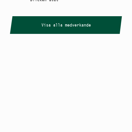
Visa alla medverkande
Copyright
Smålandstriennalen
,
2026
smaland@konstframjandet.se
Cookies & GDPR
Följ oss på
Instagram
Nyhetsbrev
Smålandstriennalen är ett projekt inom