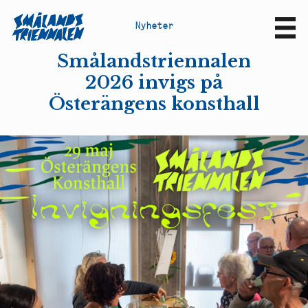
N
y
h
e
t
e
r
Sv
En
Smålandstriennalen
2026 invigs på
Österängens konsthall