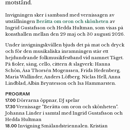
motstånd.
Invigningen sker i samband med vernissagen av
utställningen
Berätta om oron och skönheten
av
Ingrid Gustafsson och Hedda Hultman, som visas på
konsthallen mellan den 29 maj och 30 augusti 2026.
Under invigningskvällen bjuds det på mat och dryck
och för den musikaliska inramningen står ett
hejdundrande folkmusikfestband vid namnet Tåget.
På fioler, sång, cello, cittern & slagverk: Hanna
Schön, Åsa Thorsén Mogenssen, Frida Hedenberg,
Maria Wallinder, Anders Löfberg. Niclas Hell, Anna
Lindblad, Albin Bryntesson och Isa Hammarsten.
PROGRAM
17.00
Dörrarna öppnar, DJ spelar
17.30
Vernissage "Berätta om oron och skönheten".
Johanna Linder i samtal med Ingrid Gustafsson och
Hedda Hultman
18.00
Invigning Smålandstriennalen. Kristian