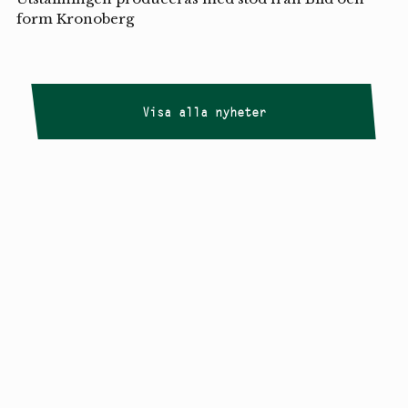
form Kronoberg
Visa alla nyheter
Copyright
Smålandstriennalen
,
2026
smaland@konstframjandet.se
Cookies & GDPR