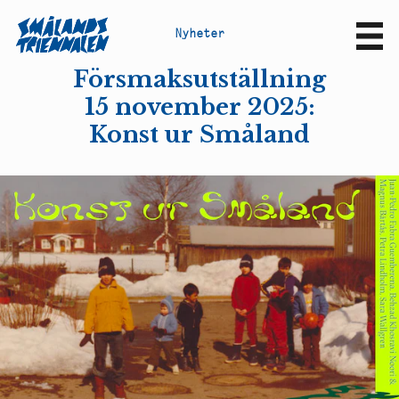
N
y
h
e
t
e
r
Sv
En
Försmaksutställning
15 november 2025:
Konst ur Småland