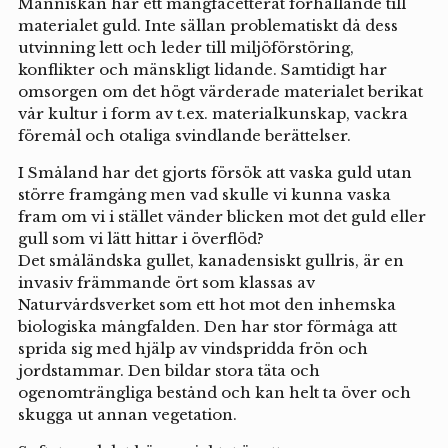
Människan har ett mångfacetterat förhållande till
materialet guld. Inte sällan problematiskt då dess
utvinning lett och leder till miljöförstöring,
konflikter och mänskligt lidande. Samtidigt har
omsorgen om det högt värderade materialet berikat
vår kultur i form av t.ex. materialkunskap, vackra
föremål och otaliga svindlande berättelser.
I Småland har det gjorts försök att vaska guld utan
större framgång men vad skulle vi kunna vaska
fram om vi i stället vänder blicken mot det guld eller
gull som vi lätt hittar i överflöd?
Det småländska gullet, kanadensiskt gullris, är en
invasiv främmande ört som klassas av
Naturvårdsverket som ett hot mot den inhemska
biologiska mångfalden. Den har stor förmåga att
sprida sig med hjälp av vindspridda frön och
jordstammar. Den bildar stora täta och
ogenomträngliga bestånd och kan helt ta över och
skugga ut annan vegetation.