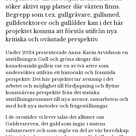
söker aktivt upp platser där växten finns.
Begrepp som t.ex. gullgrävare, gullsmed,
gulldetektorer och gullålder kan i det här
projektet komma att förstås utifrån nya
kritiska och oväntade perspektiv.
Under 2024 presenterade Anna-Karin Arvidsson en
utställningen Gull och gröna skogar där
kanadensiskt gullris var en av två arter som
undersöktes utifrån ett historiskt och framtida
perspektiv. Det här projektet tar avstamp i det
arbetet och möjlighet till fördjupning och flyttar
konstnärens perspektiv från det statiska
utställningsrummet till nya arenor, samarbeten och
med helt nya metoder och frågeställningar.
I de orostider vi lever talas det alltmer om
Guldreserven, det guld som ingår i statens
valutareserv och som utgör en del av vår beredskap.