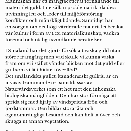
Människan har ett mångfacetterat förhållande till
materialet guld. Inte sällan problematiskt då dess
utvinning lett och leder till miljöförstöring,
konflikter och mänskligt lidande. Samtidigt har
omsorgen om det högt värderade materialet berikat
vår kultur i form av t.ex. materialkunskap, vackra
föremål och otaliga svindlande berättelser.
I Småland har det gjorts försök att vaska guld utan
större framgång men vad skulle vi kunna vaska
fram om vi i stället vänder blicken mot det guld eller
gull som vi lätt hittar i överflöd?
Det småländska gullet, kanadensiskt gullris, är en
invasiv främmande ört som klassas av
Naturvårdsverket som ett hot mot den inhemska
biologiska mångfalden. Den har stor förmåga att
sprida sig med hjälp av vindspridda frön och
jordstammar. Den bildar stora täta och
ogenomträngliga bestånd och kan helt ta över och
skugga ut annan vegetation.