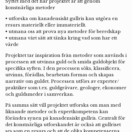
Syftet med det här projektet är att genom
konstnärliga metoder
• utforska om kanadensiskt gullris kan utgöra en
resurs materiellt eller immateriellt.
• utmana oss att prova nya metoder för beredskap
• utmana vårt sätt att tänka kring vad som har ett
värde
Projektet tar inspiration från metoder som används i
processen att utvinna guld och smida guldobjekt för
specifika syften. I den processen söks, klassificera,
utvinns, förädlas, bearbetats formas och skapas
narrativ om guldet. Processen utförs av experter/
praktiker som t.ex. guldgrävare, geologer, ekonomer
och guldsmeder i samverkan.
På samma sätt vill projektet utforska om man med
liknande metoder och expertkompetens kan
förändra synen på kanadensiskt gullris. Centralt för
det konstnärliga utforskandet är också att gullriset
ses som en resurs och att de olika kompetenserna