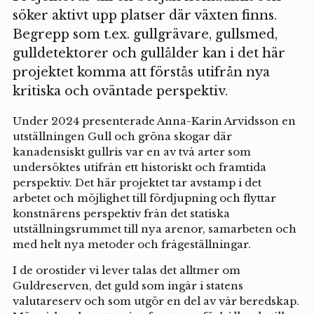
söker aktivt upp platser där växten finns.
Begrepp som t.ex. gullgrävare, gullsmed,
gulldetektorer och gullålder kan i det här
projektet komma att förstås utifrån nya
kritiska och oväntade perspektiv.
Under 2024 presenterade Anna-Karin Arvidsson en
utställningen Gull och gröna skogar där
kanadensiskt gullris var en av två arter som
undersöktes utifrån ett historiskt och framtida
perspektiv. Det här projektet tar avstamp i det
arbetet och möjlighet till fördjupning och flyttar
konstnärens perspektiv från det statiska
utställningsrummet till nya arenor, samarbeten och
med helt nya metoder och frågeställningar.
I de orostider vi lever talas det alltmer om
Guldreserven, det guld som ingår i statens
valutareserv och som utgör en del av vår beredskap.