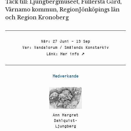
Tack till: Ljungbergmuseet, Fullersta Gård,
Värnamo kommun, RegionJönköpings län
och Region Kronoberg
När
:
27 Juni – 13 Sep
Var
:
Vandalorum / Smålands Konstarkiv
Länk
:
Mer info
↗
Medverkande
Ann Margret
Dahlquist-
Ljungberg