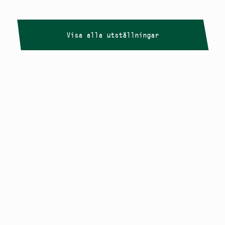
Visa alla utställningar
Copyright
Smålandstriennalen
,
2026
smaland@konstframjandet.se
Cookies & GDPR
Följ oss på
Instagram
Nyhetsbrev
Smålandstriennalen är ett projekt inom
Konstfrämjandet Småland.