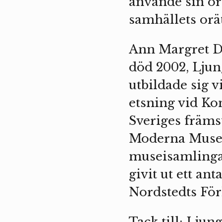
använde sin or
samhällets orät
Ann Margret Da
död 2002, Ljun
utbildade sig v
etsning vid Ko
Sveriges främs
Moderna Musee
museisamlingar
givit ut ett an
Nordstedts För
Tack till: Lju