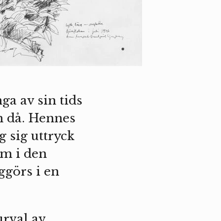
a av sin tids
m då. Hennes
 sig uttryck
om i den
ggörs i en
urval av