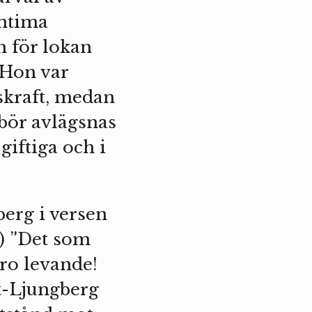
intima
n för lokan
 Hon var
skraft, medan
bör avlägsnas
giftiga och i
erg i versen
) ”Det som
oro levande!
t-Ljungberg