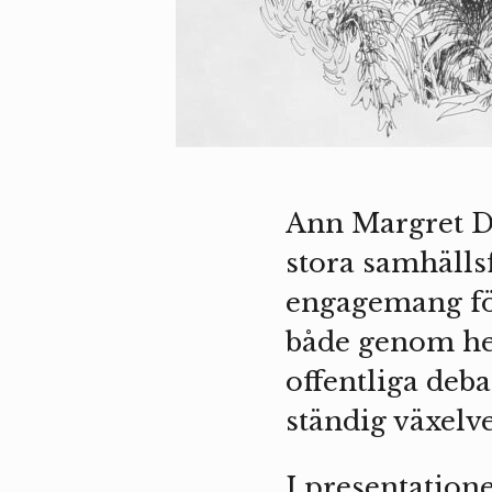
Ann Margret Da
stora samhälls
engagemang för
både genom hen
offentliga deb
ständig växelv
I presentation