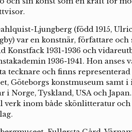
o och sin konst som en kraft för m
tvisor.
hlquist-Ljungberg (född 1915, Ulr
gby) var en konstnär, författare och
id Konstfack 1931-1936 och vidareutb
nstakademin 1936-1941. Hon anses va
ta tecknare och finns representerad
t, Göteborgs konstmuseum samt i i
 i Norge, Tyskland, USA och Japan
tal verk inom både skönlitteratur och
lag.
ngbergmuseet, Fullersta Gård, Vär