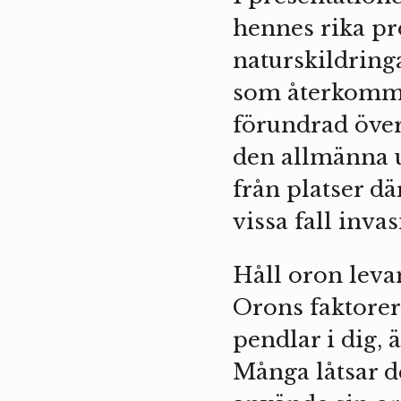
hennes rika pr
naturskildring
som återkommer 
förundrad över
den allmänna u
från platser dä
vissa fall inva
Håll oron leva
Orons faktorer
pendlar i dig, 
Många låtsar d