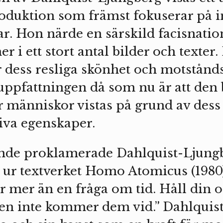
oduktion som främst fokuserar på 
ar. Hon närde en särskild facisnatio
i ett stort antal bilder och texter.
 dess resliga skönhet och motstånd
ppfattningen då som nu är att den 
r människor vistas på grund av dess 
siva egenskaper.
nde proklamerade Dahlquist-Ljungb
 ur textverket Homo Atomicus (1980
är mer än en fråga om tid. Håll din 
en inte kommer dem vid.” Dahlquis