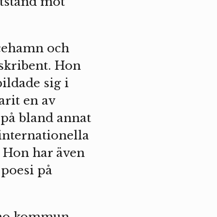
otstånd mot
icehamn och
 skribent. Hon
ildade sig i
rit en av
 på bland annat
nternationella
. Hon har även
 poesi på
namo kommun,