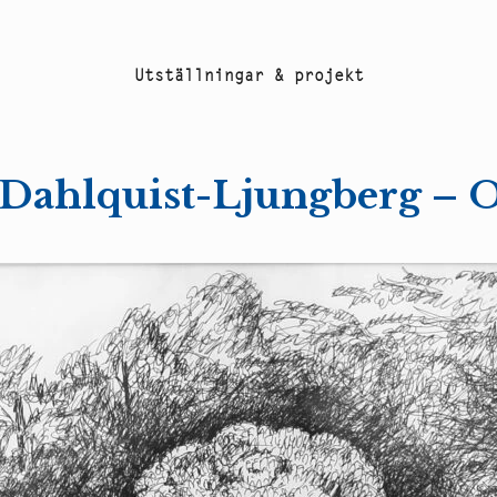
U
t
s
t
ä
l
l
n
i
n
g
a
r
&
p
r
o
j
e
k
t
Dahlquist-Ljungberg – O