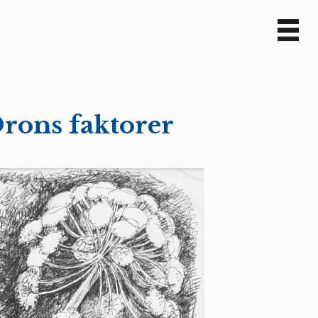
Sv
En
rons faktorer