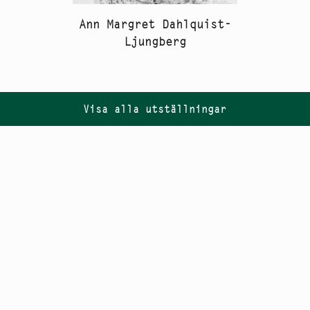
Ann Margret Dahlquist-
Ljungberg
Visa alla utställningar
Följ oss på
Instagram
PR
Nyhetsbrev