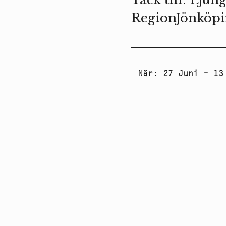
RegionJönköpi
När
:
27 Juni – 13