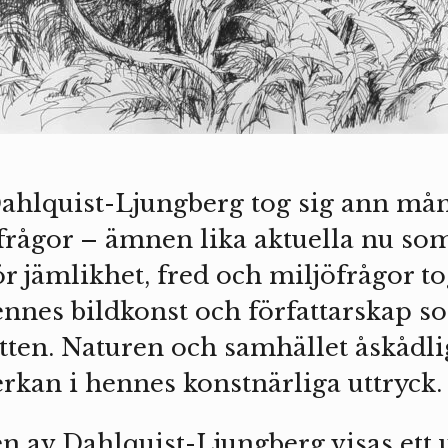
hlquist-Ljungberg tog sig ann mång
frågor – ämnen lika aktuella nu so
 jämlikhet, fred och miljöfrågor tog
nes bildkonst och författarskap s
atten. Naturen och samhället åskådli
erkan i hennes konstnärliga uttryck.
en av Dahlquist-Ljungberg visas ett 