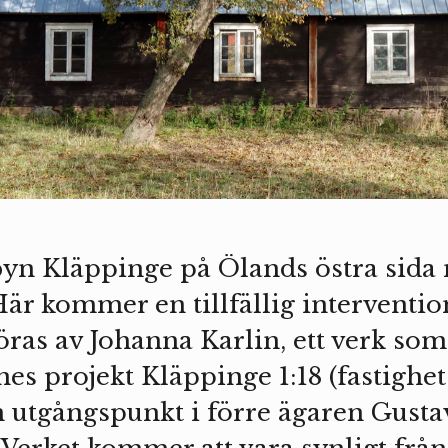
byn Kläppinge på Ölands östra sida 
är kommer en tillfällig interventio
ras av Johanna Karlin, ett verk so
es projekt Kläppinge 1:18 (fastighe
n utgångspunkt i förre ägaren Gusta