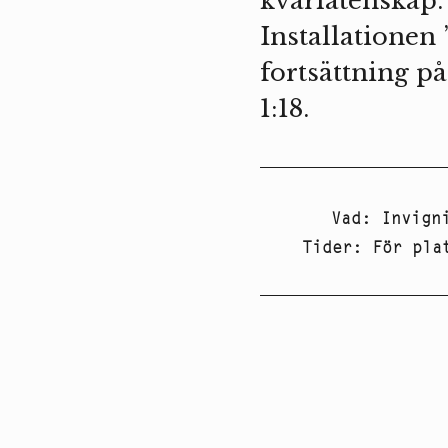
kvarlåtenskap.
Installationen 
fortsättning p
1:18.
Vad
:
Invign
Tider
:
För pla