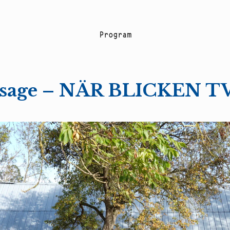
P
r
o
g
r
a
m
ssage – NÄR BLICKEN 