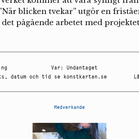
 Verket kommer att vara synligt från
”När blicken tvekar” utgör en fristå
å det pågående arbetet med projekte
ing
Var
:
Undantaget
ts, datum och tid se konstkartan.se
L
Medverkande