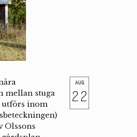
nära
AUG
22
n mellan stuga
m utförs inom
tsbeteckningen)
v Olssons