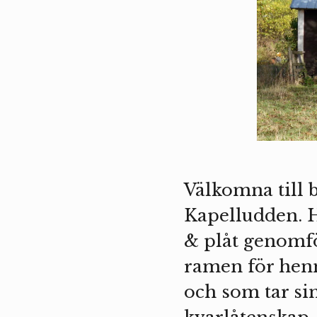
Välkomna till 
Kapelludden. H
& plåt genomfö
ramen för henn
och som tar si