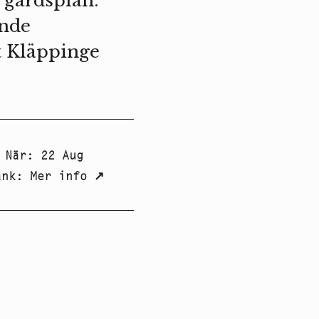
 gårdsplan.
ende
t Kläppinge
När
:
22 Aug
änk
:
Mer info
↗