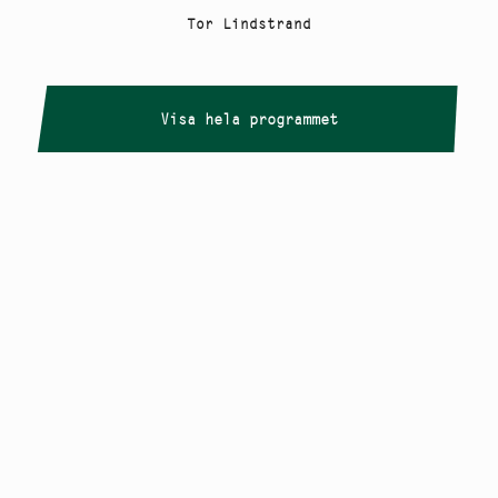
Tor Lindstrand
Visa hela programmet
Copyright
Smålandstriennalen
,
2026
smaland@konstframjandet.se
Cookies & GDPR
Följ oss på
Instagram