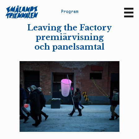
P
r
o
g
r
a
m
Sv
En
Leaving the Factory
premiärvisning
och panelsamtal