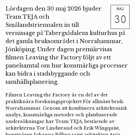
Lördagen den 30 maj 2026 bjuder
MAJ
30
Team TEJA och
Smålandstriennalen in till
vernissage på Tabergsådalens kulturhus på
det gamla bruksområdet i Norrahammar,
Jönköping. Under dagen premiärvisas
filmen Leaving the Factory följt av ett
panelsamtal om hur konstnärliga processer
kan bidra i stadsbyggande och
samhällsplanering.
Filmen Leaving the Factory är en del av det
praktiknära forskningsprojektet För allmänt bruk:
Norrahammar. Genom att kombinera arkitektonisk
analys, konstnärliga metoder och platsbaserade
undersökningar har Team TEJA, bestående av
arkitekterna Tor Lindstrand och Erik Wingquist,
konstnären Johanna Billing samt arkitekten Anja