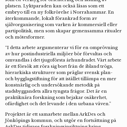
platsen. Lyktparaden kan också läsas som ett
embryo till en ny folkrörelse i Norrahammar. En
återkommande, lokalt förankrad form av
självorganisering som varken är kommersiell eller
partipolitisk, men som skapar gemensamma ritualer
och mötesformer.
“I detta arbete argumenterar vi för en omprövning
av hur postindustriella miljöer bör förvaltas och
omvandlas i det tjugoförsta århundradet. Vårt arbete
är ett försök att röra sig bort från de ibland tröga,
hierarkiska strukturer som präglar svensk plan-
och bygglagstiftning för att istället tillämpa en mer
konstnärlig och undersökande metodik på
stadsbyggandets allra tyngsta frågor. Det är en
praktiknära forskning som bejakar osäkerhet,
ofärdighet och det levande i den urbana väven.”
Projektet är ett samarbete mellan ArkDes och
Jönköpings kommun, och utgör en fortsättning på
ArkDes tidigare forskningsinriktning kring