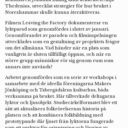
Thedenius, utvecklat strategier för hur bruket i
Norrahammar skulle kunna återaktiveras.
Filmen Leaving the Factory dokumenterar en
lyktparad som genomfördes i slutet av januari.
Genomförandet av paraden och filminspelningen
utvecklades som en gestaltning av projektets frågor
om det allmänna. Vad händer när en plats som
vanligtvis är sluten tillfälligt öppnas, och när en
större grupp människor rör sig genom rum som
annars inte används?
Arbetet genomfördes som en serie av workshops i
samarbete med de ideella föreningarna Makers
Jönköping och Tabergådalens kulturhus, båda
verksamma på bruket. Här tillverkade deltagarna
lyktor och ljusobjekt. Studiecirkelformatet blev ett
sätt att aktualisera folkrörelsernas historia på
platsen och att kombinera folkbildning med
prototypande där ljuset från lyktorna fungerade
som ett verktyg för orientering och läsning av