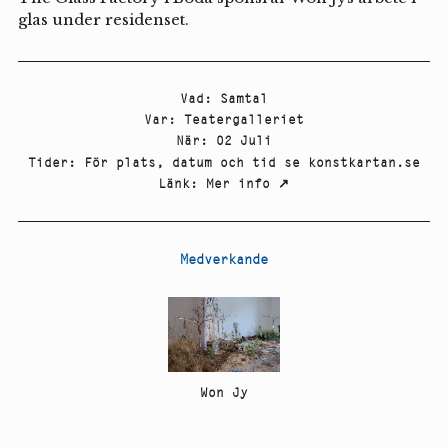
glas under residenset.
Vad
:
Samtal
Var
:
Teatergalleriet
När
:
02 Juli
Tider
:
För plats, datum och tid se konstkartan.se
Länk
:
Mer info
↗
Medverkande
Won Jy