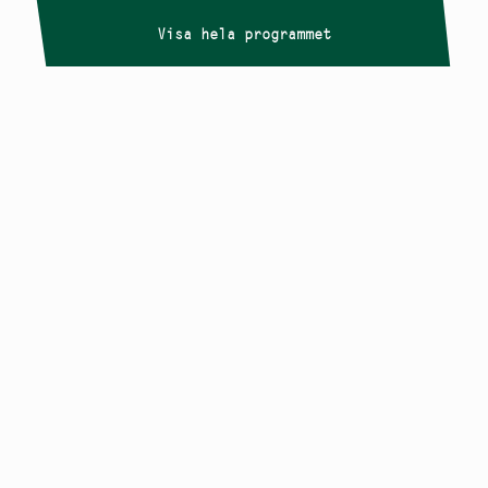
Visa hela programmet
Copyright
Smålandstriennalen
,
2026
smaland@konstframjandet.se
Cookies & GDPR
Följ oss på
Instagram
Nyhetsbrev
Smålandstriennalen är ett projekt inom
Konstfrämjandet Småland.