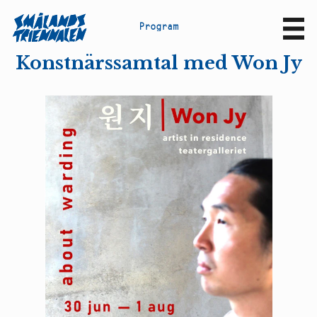
P
r
o
g
r
a
m
Sv
En
Konstnärssamtal med Won Jy