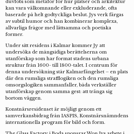
duvfobi som metafor för hur platser och arkitektur
kan vara välkomnande eller exkluderande, ofta
baserade på helt godtyckliga beslut. Jys verk färgas
av subtil humor och han kombinerar komplexa,
allvarliga frågor med lättsamma och poetiska
former.
Under sitt residens i Kalmar kommer Jy att
undersöka de mångsidiga berättelserna om
utanförskap som har format stadens urbana
struktur från 1600- till 1800-talet. I centrum för
denna undersökning står Kalmarfängelset – en plats
där den rumsliga strafflogiken och den rumsliga
omsorgslogiken sammanfaller, båda verkställer
utanförskap genom samma gest: att tränga sig
bortom väggen.
Konstnärsresidenset är möjligt genom ett
samverkansbidrag från IASPIS, Konstnärsnämndens
internationella program för bild och form.
The Glass Factory i Boda sponsrar Won Jys arbete i