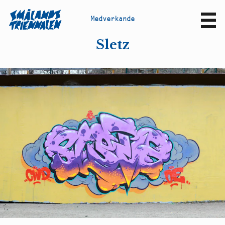
M
e
d
v
e
r
k
a
n
d
e
Sv
En
Sletz