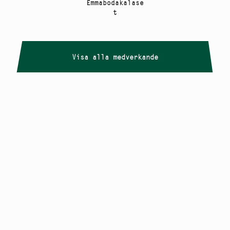
Emmabodakalase
t
Visa alla medverkande
Copyright
Smålandstriennalen
,
2026
smaland@konstframjandet.se
Cookies & GDPR
Följ oss på
Instagram