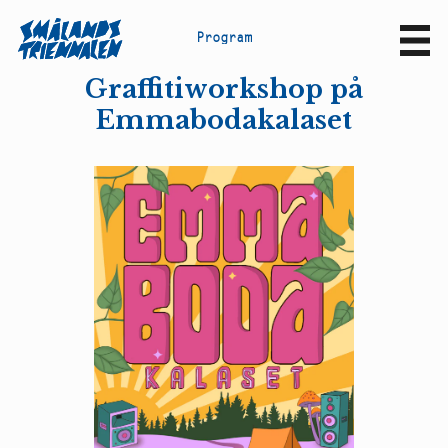
P
r
o
g
r
a
m
Sv
En
Graffitiworkshop på
Emmabodakalaset