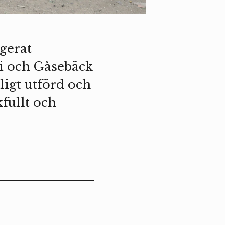
ngerat
iti och Gåsebäck
kligt utförd och
kfullt och