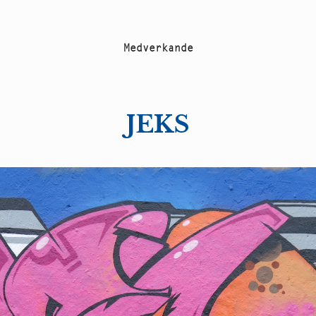
M
e
d
v
e
r
k
a
n
d
e
JEKS