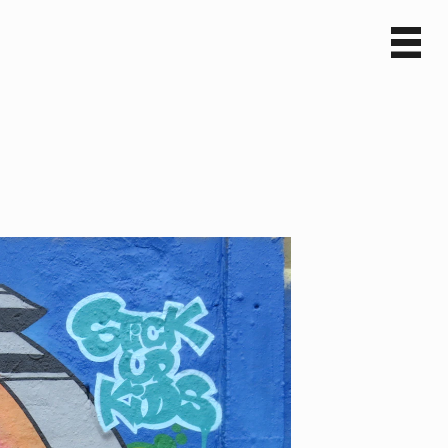
Sv
En