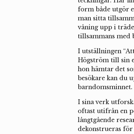
teckningar. Här fi
form både utgör en
man sitta tillsamm
våning upp i träde
tillsammans med b
I utställningen “A
Högström till sin
hon hämtar det som
besökare kan du up
barndomsminnet.
I sina verk utfors
oftast utifrån en 
långtgående resea
dekonstrueras för 