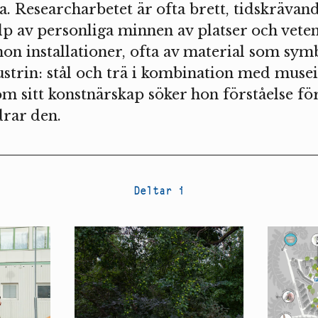
ia. Researcharbetet är ofta brett, tidskräva
lp av personliga minnen av platser och vete
on installationer, ofta av material som sym
strin: stål och trä i kombination med muse
 sitt konstnärskap söker hon förståelse för 
ndrar den.
Deltar i