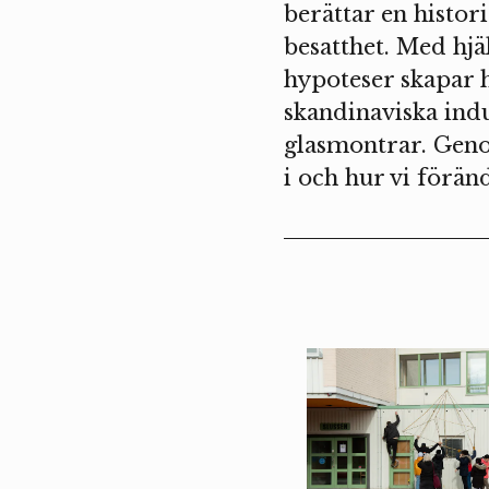
berättar en histor
besatthet. Med hjä
hypoteser skapar h
skandinaviska indu
glasmontrar. Genom
i och hur vi förä