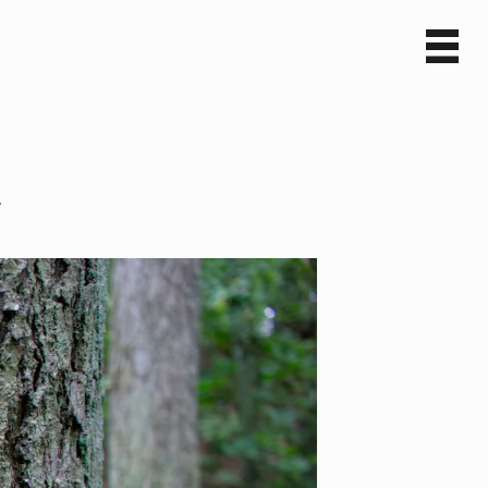
Sv
En
m