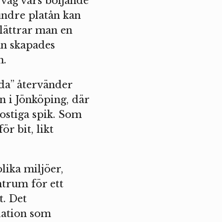
 våg vars böljande
undre platån kan
klättrar man en
an skapades
n.
åda” återvänder
 i Jönköping, där
rostiga spik. Som
r bit, likt
lika miljöer,
ntrum för ett
. Det
llation som