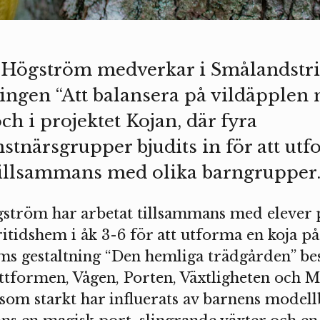
ia Högström medverkar i Smålandst
ningen “Att balansera på vildäpplen
ch i projektet Kojan, där fyra
stnärsgrupper bjudits in för att utf
tillsammans med olika barngrupper
ögström har arbetat tillsammans med elever 
itidshem i åk 3-6 för att utforma en koja p
ms gestaltning “Den hemliga trädgården” be
ttformen, Vågen, Porten, Växtligheten och M
 som starkt har influerats av barnens model