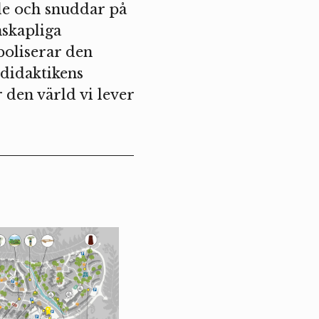
nde och snuddar på
nskapliga
boliserar den
ididaktikens
den värld vi lever