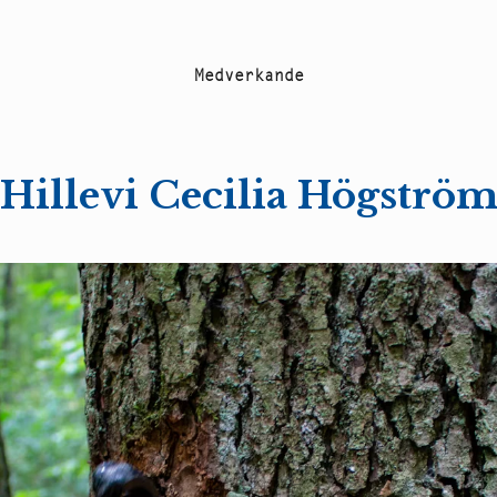
M
e
d
v
e
r
k
a
n
d
e
Hillevi Cecilia Högströ