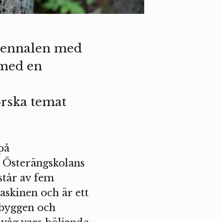
riennalen med
 med en
orska temat
.
på
å Österängskolans
står av fem
askinen och är ett
lbyggen och