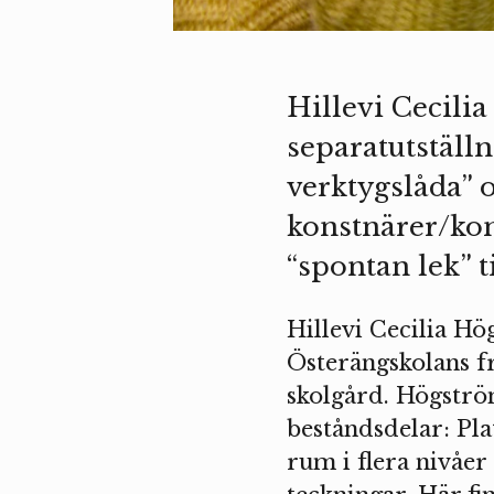
Hillevi Cecil
separatutställ
verktygslåda” o
konstnärer/kon
“spontan lek” 
Hillevi Cecilia H
Österängskolans fr
skolgård. Högströ
beståndsdelar: Pla
rum i flera nivåer