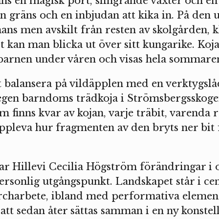
nns en magisk port, slingrande växter och en
 gräns och en inbjudan att kika in. På den 
ans men avskilt från resten av skolgården, 
t kan man blicka ut över sitt kungarike. Koj
arnen under våren och visas hela sommare
tt balansera på vildäpplen med en verktygsl
 egen barndoms trädkoja i Strömsbergsskogen
 finns kvar av kojan, varje träbit, varenda 
pleva hur fragmenten av den bryts ner bit fö
kar Hillevi Cecilia Högström förändringar i o
personlig utgångspunkt. Landskapet står i ce
rcharbete, ibland med performativa element
att sedan åter sättas samman i en ny konste