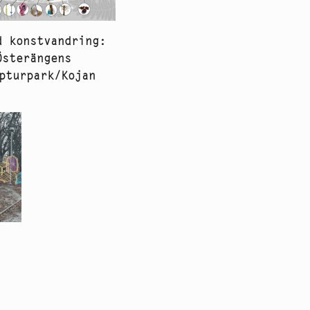
d konstvandring:
Österängens
pturpark/Kojan