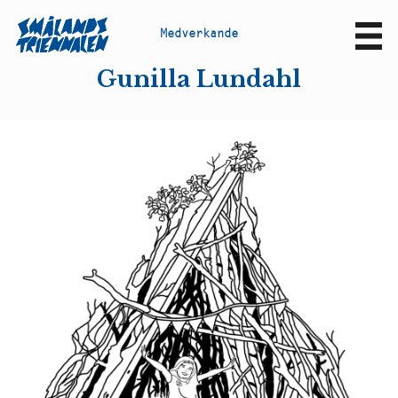
M
e
d
v
e
r
k
a
n
d
e
Sv
En
Gunilla Lundahl