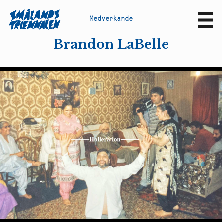
M
e
d
v
e
r
k
a
n
d
e
Sv
En
Brandon LaBelle