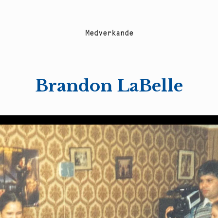
M
e
d
v
e
r
k
a
n
d
e
Brandon LaBelle