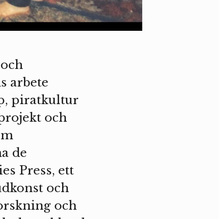
 och
s arbete
, piratkultur
sprojekt och
som
a de
s Press, ett
udkonst och
forskning och