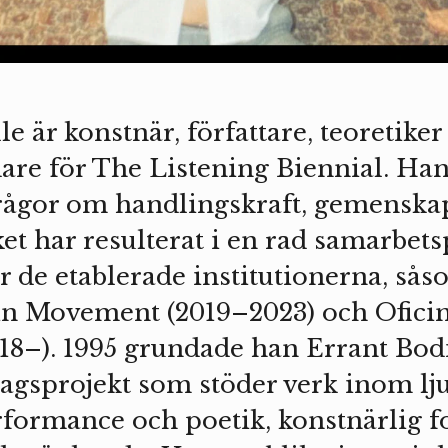
 är konstnär, författare, teoretiker
dare för The Listening Biennial. Han
frågor om handlingskraft, gemenskap
ket har resulterat i en rad samarbet
ör de etablerade institutionerna, så
n Movement (2019–2023) och Oficin
8–). 1995 grundade han Errant Bodie
agsprojekt som stöder verk inom lj
erformance och poetik, konstnärlig 