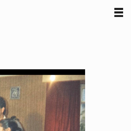
Sv
En