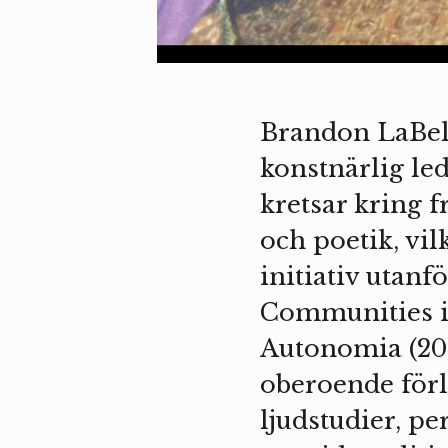
Brandon LaBelle
konstnärlig le
kretsar kring 
och poetik, vil
initiativ utanf
Communities i
Autonomia (201
oberoende förl
ljudstudier, p