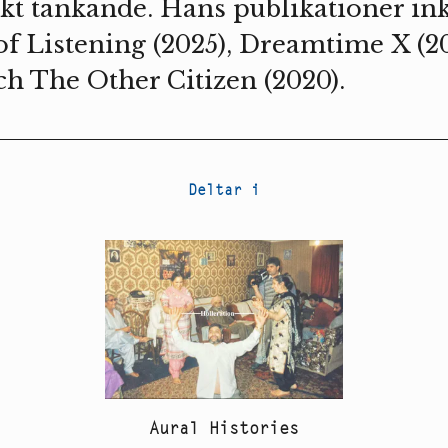
skt tänkande. Hans publikationer in
of Listening (2025), Dreamtime X (20
och The Other Citizen (2020).
Deltar i
Aural Histories