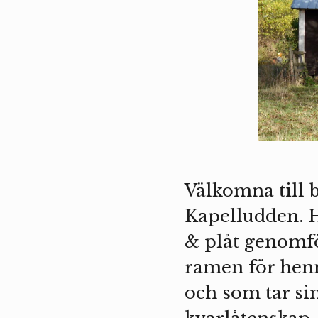
Välkomna till 
Kapelludden. H
& plåt genomfö
ramen för henn
och som tar si