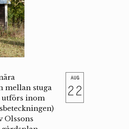
nära
AUG
22
n mellan stuga
m utförs inom
tsbeteckningen)
v Olssons