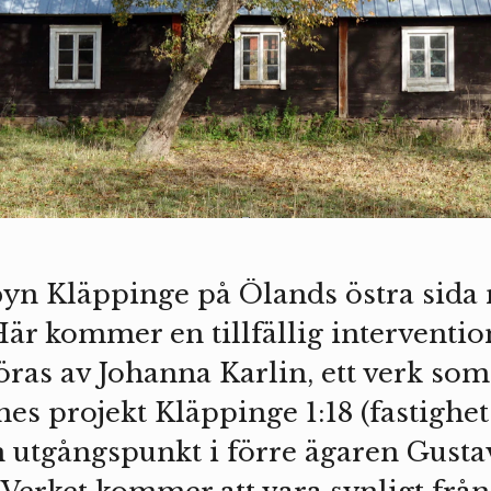
byn Kläppinge på Ölands östra sida 
är kommer en tillfällig interventio
ras av Johanna Karlin, ett verk so
es projekt Kläppinge 1:18 (fastighe
n utgångspunkt i förre ägaren Gusta