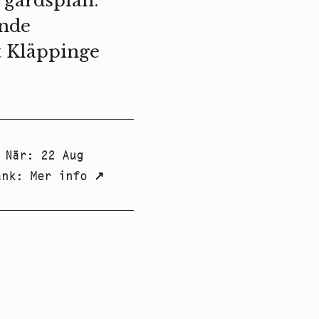
 gårdsplan.
ende
t Kläppinge
När
:
22 Aug
änk
:
Mer info
↗