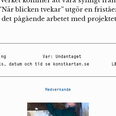
 Verket kommer att vara synligt från
”När blicken tvekar” utgör en fristå
å det pågående arbetet med projekte
ing
Var
:
Undantaget
ts, datum och tid se konstkartan.se
L
Medverkande