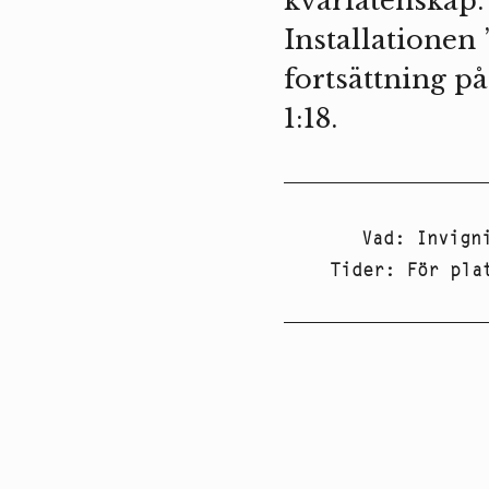
kvarlåtenskap.
Installationen 
fortsättning p
1:18.
Vad
:
Invign
Tider
:
För pla