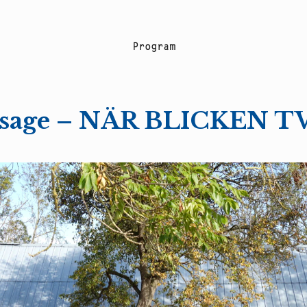
P
r
o
g
r
a
m
ssage – NÄR BLICKEN 