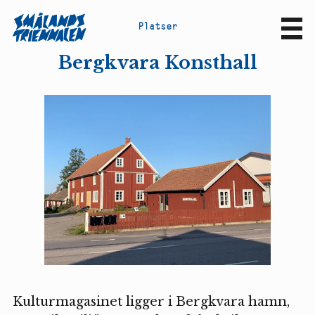
P
l
a
t
s
e
r
Sv
En
Bergkvara Konsthall
Kulturmagasinet ligger i Bergkvara hamn,