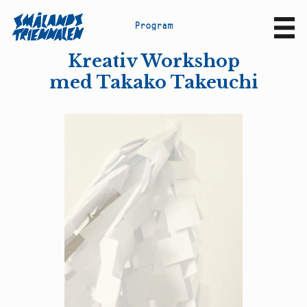
P
r
o
g
r
a
m
Sv
En
Kreativ Workshop
med Takako Takeuchi