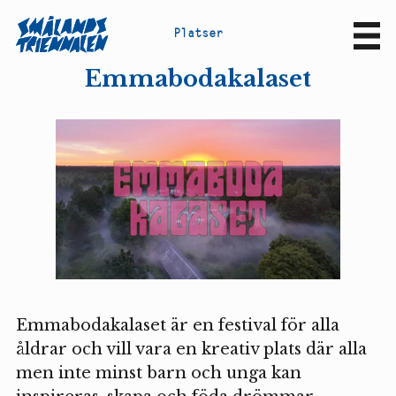
P
l
a
t
s
e
r
Sv
En
Emmabodakalaset
Emmabodakalaset är en festival för alla
åldrar och vill vara en kreativ plats där alla
men inte minst barn och unga kan