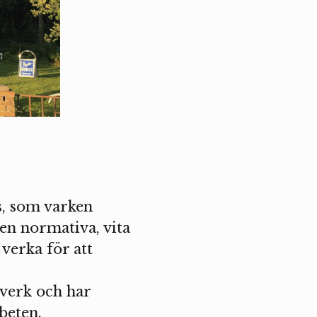
s, som varken
ten normativa, vita
 verka för att
 verk och har
beten.