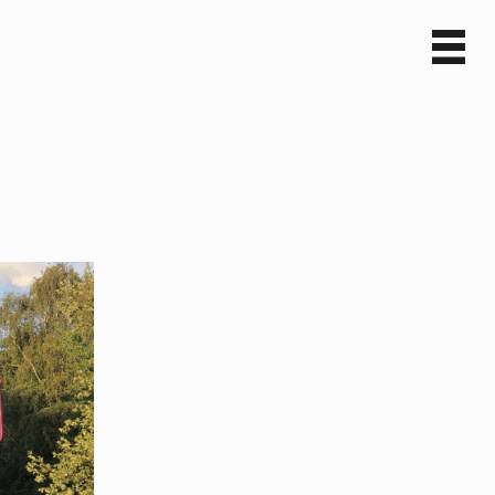
Sv
En