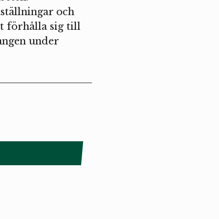
tställningar och
 förhålla sig till
tången under