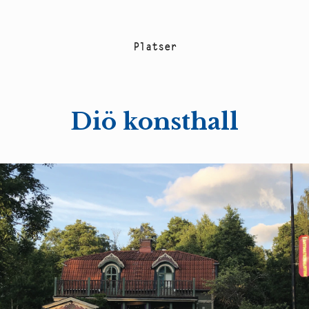
P
l
a
t
s
e
r
Diö konsthall