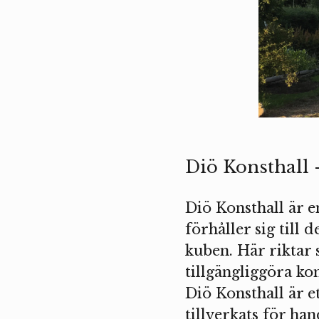
Diö Konsthall 
Diö Konsthall är e
förhåller sig till
kuben. Här riktar 
tillgängliggöra k
Diö Konsthall är 
tillverkats för ha