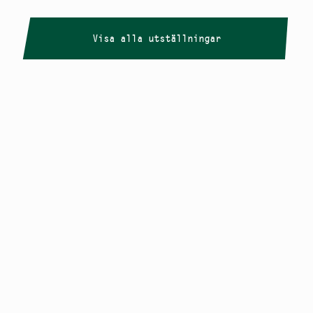
Visa alla utställningar
Copyright
Smålandstriennalen
,
2026
smaland@konstframjandet.se
Cookies & GDPR
Följ oss på
Instagram
Nyhetsbrev
Smålandstriennalen är ett projekt inom
Konstfrämjandet Småland.