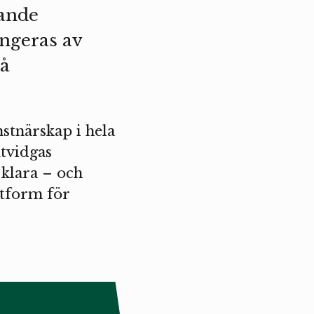
mande
ngeras av
på
nstnärskap i hela
tvidgas
 klara – och
ttform för