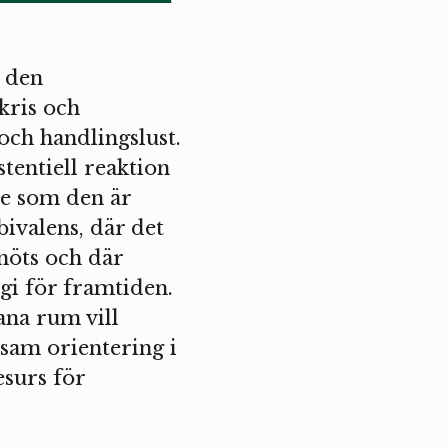
n den
kris och
och handlingslust.
tentiell reaktion
de som den är
ivalens, där det
 möts och där
egi för framtiden.
ana rum vill
sam orientering i
esurs för