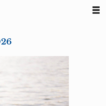
Sv
En
026