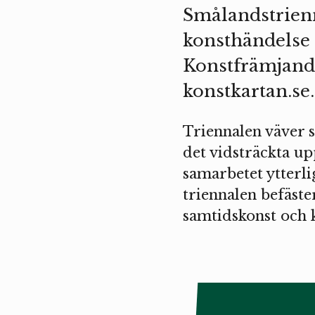
Smålandstrienn
konsthändelse
Konstfrämjand
konstkartan.se
.
Triennalen väver s
det vidsträckta u
samarbetet ytterl
triennalen befäste
samtidskonst och 