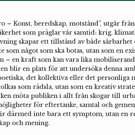
o – Konst, beredskap, motstånd”, utgår frå
kerhet som präglar vår samtid: krig, klimat
ning skapar ett tillstånd av både sårbarhet 
te som något som ska botas, utan som en exis
om – en kraft som kan vara lika mobiliseran
n blir en plats för att undersöka denna amb
poetiska, det kollektiva eller det personliga
tolkas som rädsla, utan som en kreativ strat
ken möta publiken i allt från skogar till urb
öjligheter för eftertanke, samtal och gemen
lir därmed inte bara ett symptom, utan en r
kap och mening.