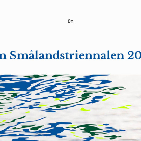
O
m
 Smålandstriennalen 2