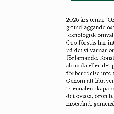
2026 års tema, ”Or
grundläggande osä
teknologisk omvälv
Oro förstås här in
på det vi värnar 
förlamande. Konste
absurda eller det 
förberedelse inte 
Genom att låta ver
triennalen skapa m
det ovissa; oron b
motstånd, gemens