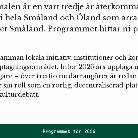
alen är en vart tredje år återkom
 i hela Småland och Öland som arra
et Småland. Programmet hittar ni 
amman lokala initiativ, institutioner och ko
pptagningsområdet. Inför 2026 års upplaga u
igare – över trettio medarrangörer är redan
r sin roll som en rörlig, decentraliserad pla
kulturdebatt.
Programmet för 2026