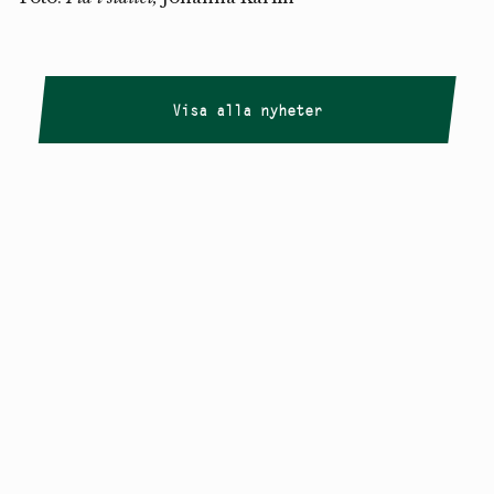
Visa alla nyheter
Copyright
Smålandstriennalen
,
2026
smaland@konstframjandet.se
Cookies & GDPR
Följ oss på
Instagram
Nyhetsbrev