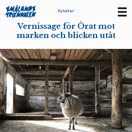
N
y
h
e
t
e
r
Sv
En
Vernissage för Örat mot
marken och blicken utåt