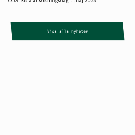
ℹ️ OBS: Sista ansökningsdag: 1 maj 2025
Visa alla nyheter
Copyright
Smålandstriennalen
,
2026
smaland@konstframjandet.se
Cookies & GDPR
Följ oss på
Instagram
Nyhetsbrev