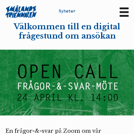
N
y
h
e
t
e
r
Sv
En
Välkommen till en digital
frågestund om ansökan
En frågor-&-svar på Zoom om vår