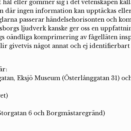
rt hål eller gömmer sig i det vetenskapen kall
n där ingen information kan upptäckas eller
glarna passerar händelsehorisonten och kom
ssborgs ljudverk kanske ger oss en uppfattn
gs oändliga komprimering av fågelläten insp
lir givetvis något annat och ej identifierbar
är:
gatan, Eksjö Museum (Österlånggatan 31) oc
et)
Storgatan 6 och Borgmästaregränd)