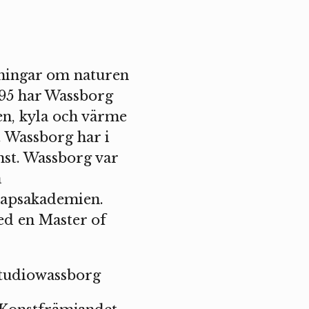
lningar om naturen
995 har Wassborg
en, kyla och värme
. Wassborg har i
nst. Wassborg var
a
kapsakademien.
d en Master of
studiowassborg