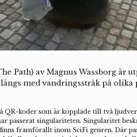
The Path) av Magnus Wassborg är utp
 längs med vandringsstråk på olika p
vå QR-koder som är kopplade till två ljudverk
ar passerat singulariteten. Singularitet besk
erfinns framförallt inom SciFi genren. Där 