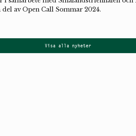
är i samarbete med Smålandstriennalen och
n del av Open Call Sommar 2024.
Visa alla nyheter
Följ oss på
Instagram
PR
Nyhetsbrev