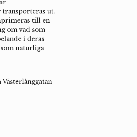
ar
 transporteras ut.
primeras till en
ing om vad som
elande i deras
t som naturliga
h Västerlånggatan