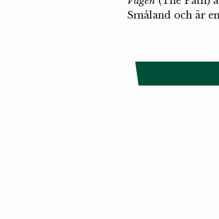
Vägen
(The Path) 
Småland och är e
Copyright
Smålandstriennalen
,
2026
smaland@konstframjandet.se
Cookies & GD