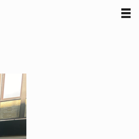
Sv
En