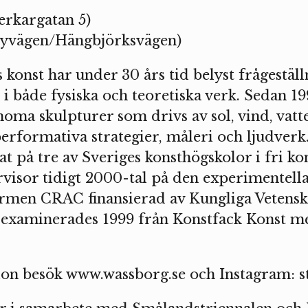
erkargatan 5)
byvägen/Hängbjörksvägen)
konst har under 30 års tid belyst frågestäl
i både fysiska och teoretiska verk. Sedan 1
noma skulpturer som drivs av sol, vind, vatt
erformativa strategier, måleri och ljudverk
t på tre av Sveriges konsthögskolor i fri ko
rvisor tidigt 2000-tal på den experimentell
ormen CRAC finansierad av Kungliga Vetens
examinerades 1999 från Konstfack Konst me
on besök www.wassborg.se och Instagram: 