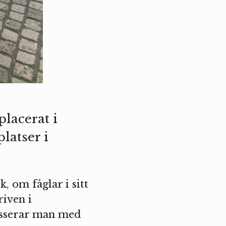
lacerat i
latser i
, om fåglar i sitt
riven i
passerar man med