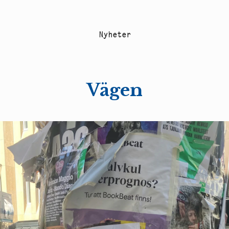
N
y
h
e
t
e
r
Vägen