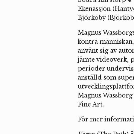
Ekenässjön (Hantv
Björköby (Björkö
Magnus Wassborgs 
kontra människan, 
använt sig av auto
jämte videoverk, p
perioder undervisa
anställd som supe
utvecklingsplattf
Magnus Wassborg 
Fine Art.
För mer informati