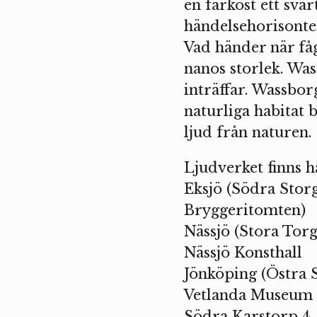
en farkost ett sva
händelsehorisonte
Vad händer när få
nanos storlek. Wa
inträffar. Wassbor
naturliga habitat b
ljud från naturen.
Ljudverket finns h
Eksjö (Södra Stor
Bryggeritomten)
Nässjö (Stora Torg
Nässjö Konsthall
Jönköping (Östra 
Vetlanda Museum
Södra Karstorp 4