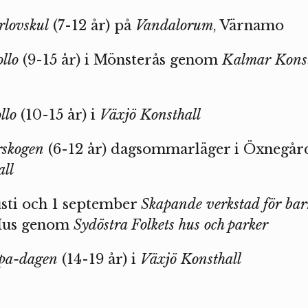
lovskul
(7-12 år) på
Vandalorum
, Värnamo
llo
(9-15 år) i Mönsterås genom
Kalmar Kons
llo
(10-15 år) i
Växjö Konsthall
skogen
(6-12 år) dagsommarläger i Öxnegår
all
usti och 1 september
Skapande verkstad för ba
 Hus genom
Sydöstra Folkets hus och parker
a-dagen
(14-19 år) i
Växjö Konsthall