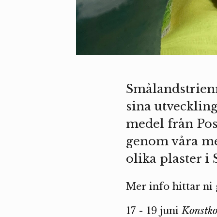
Smålandstrien
sina utveckling
medel från Pos
genom våra me
olika plaster i
Mer info hittar n
17 - 19 juni
Konstko