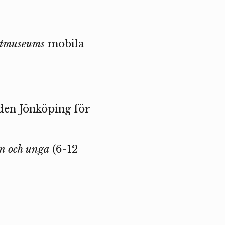
tmuseums
mobila
den Jönköping för
rn och unga
(6-12