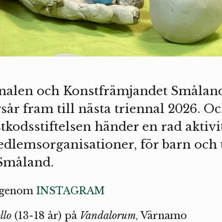
nalen och Konstfrämjandet Småland 
sår fram till nästa triennal 2026. Oc
tkodsstiftelsen händer en rad aktivi
dlemsorganisationer, för barn och
 Småland.
i genom
INSTAGRAM
llo
(13-18 år) på
Vandalorum
, Värnamo