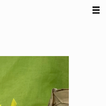
Sv
En