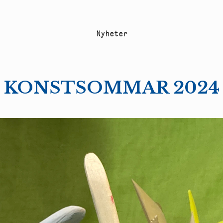
N
y
h
e
t
e
r
KONSTSOMMAR 2024