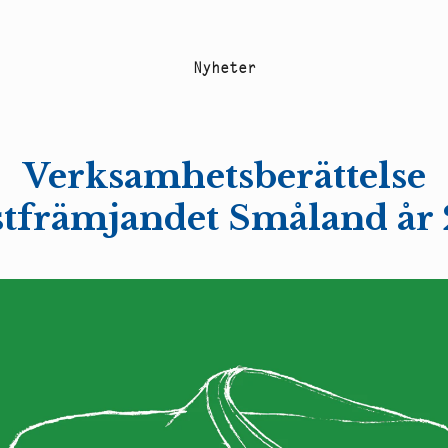
N
y
h
e
t
e
r
Verksamhetsberättelse
tfrämjandet Småland år