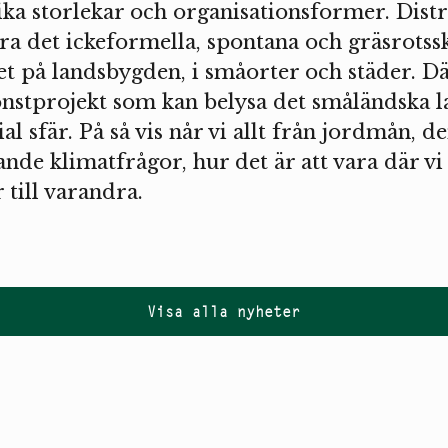
ika storlekar och organisationsformer. Distri
itera det ickeformella, spontana och gräsrotss
t på landsbygden, i småorter och städer. Dä
stprojekt som kan belysa det småländska 
al sfär. På så vis når vi allt från jordmån, d
ande klimatfrågor, hur det är att vara där vi 
r till varandra.
Visa alla nyheter