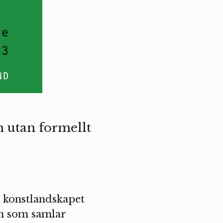
n utan formellt
a konstlandskapet
n som samlar