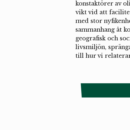
konstaktörer av ol
vikt vid att facil
med stor nyfikenhe
sammanhang åt kon
geografisk och soci
livsmiljön, spräng
till hur vi relatera