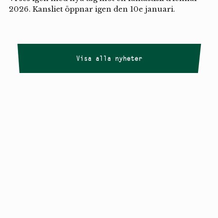
2026. Kansliet öppnar igen den 10e januari.
Visa alla nyheter
Copyright
Smålandstriennalen
,
2026
smaland@konstframjandet.se
Cookies & GDPR