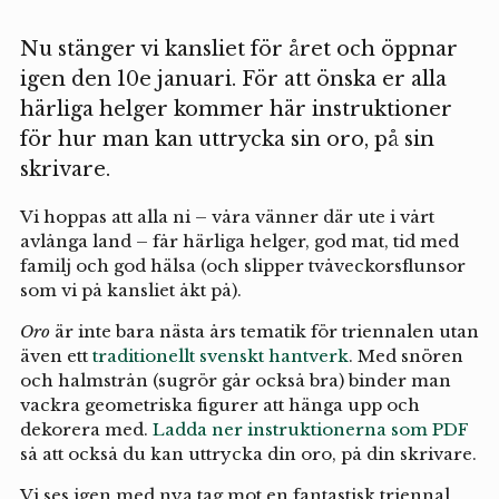
Nu stänger vi kansliet för året och öppnar
igen den 10e januari. För att önska er alla
härliga helger kommer här instruktioner
för hur man kan uttrycka sin oro, på sin
skrivare.
Vi hoppas att alla ni – våra vänner där ute i vårt
avlånga land – får härliga helger, god mat, tid med
familj och god hälsa (och slipper tvåveckorsflunsor
som vi på kansliet åkt på).
Oro
är inte bara nästa års tematik för triennalen utan
även ett
traditionellt svenskt hantverk
. Med snören
och halmstrån (sugrör går också bra) binder man
vackra geometriska figurer att hänga upp och
dekorera med.
Ladda ner instruktionerna som PDF
så att också du kan uttrycka din oro, på din skrivare.
Vi ses igen med nya tag mot en fantastisk triennal