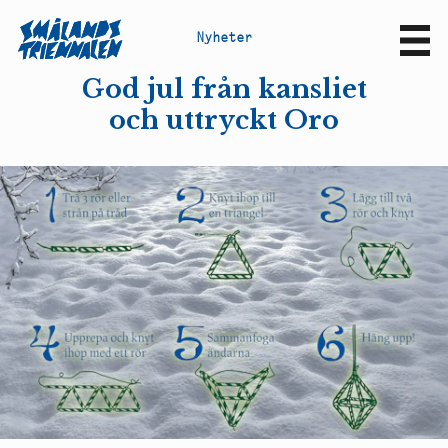
N
y
h
e
t
e
r
Sv
En
God jul från kansliet
och uttryckt Oro