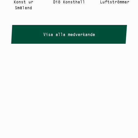
Luftströmmar
Konst ur
Diö Konsthall
Småland
Visa alla medverkande
Copyright
Smålandstriennalen
,
2026
smaland@konstframjandet.se
Cookies & GDPR
Följ oss på
Instagram