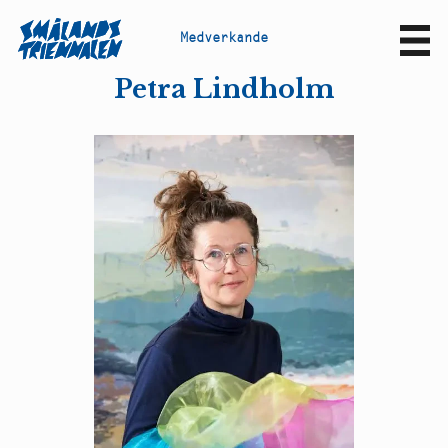
M
e
d
v
e
r
k
a
n
d
e
Sv
En
Petra Lindholm