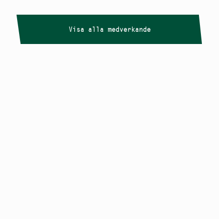
Visa alla medverkande
Copyright
Smålandstriennalen
,
2026
smaland@konstframjandet.se
Cookies & GDPR
Följ oss på
Instagram
Nyhetsbrev
Smålandstriennalen är ett projekt inom
Konstfrämjandet Småland.