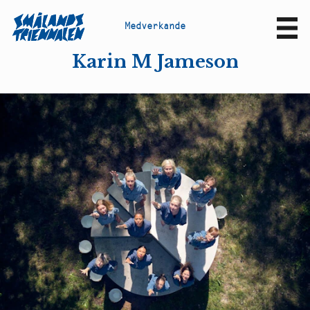
M
e
d
v
e
r
k
a
n
d
e
Sv
En
Karin M Jameson