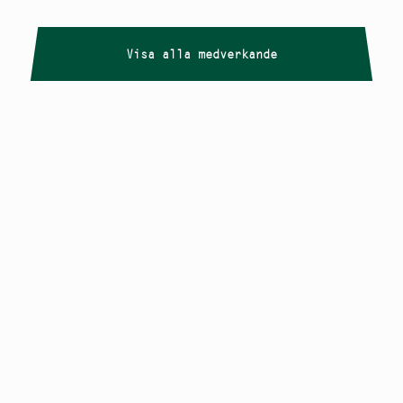
Visa alla medverkande
Copyright
Smålandstriennalen
,
2026
smaland@konstframjandet.se
Cookies & GDPR
Följ oss på
Instagram
Nyhetsbrev
Smålandstriennalen är ett projekt inom
Konstfrämjandet Småland.