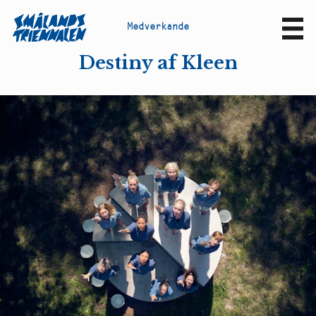
M
e
d
v
e
r
k
a
n
d
e
Sv
En
Destiny af Kleen