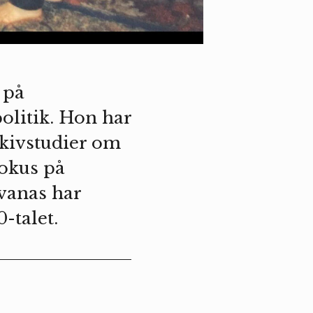
 på
olitik. Hon har
rkivstudier om
okus på
avanas har
-talet.