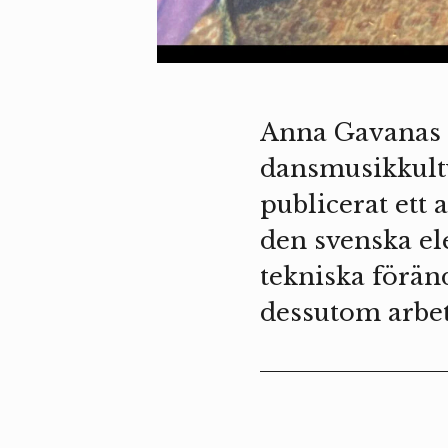
Anna Gavanas ä
dansmusikkultu
publicerat ett 
den svenska e
tekniska förän
dessutom arbet