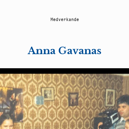
M
e
d
v
e
r
k
a
n
d
e
Anna Gavanas