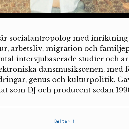
r socialantropolog med inriktning
r, arbetsliv, migration och familjep
antal intervjubaserade studier och a
lektroniska dansmusikscenen, med f
dringar, genus och kulturpolitik. G
at som DJ och producent sedan 1990
Deltar i