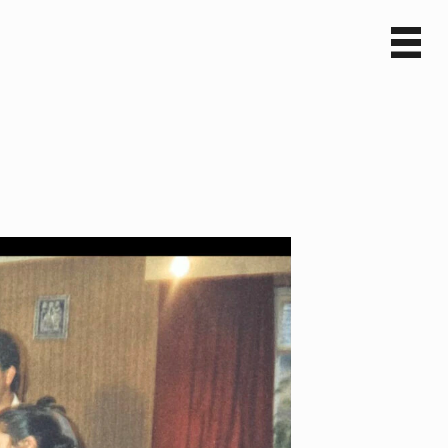
Sv
En