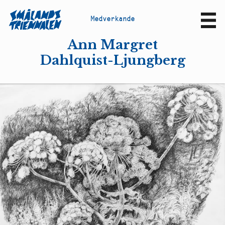
M
e
d
v
e
r
k
a
n
d
e
Sv
En
Ann Margret
Dahlquist-Ljungberg