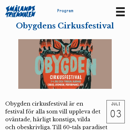
P
r
o
g
r
a
m
Sv
En
Obygdens Cirkusfestival
Obygden cirkusfestival är en
JULI
03
festival för alla som vill uppleva det
oväntade, härligt konstiga, vilda
och obeskrivliga. Till 60-tals paradiset