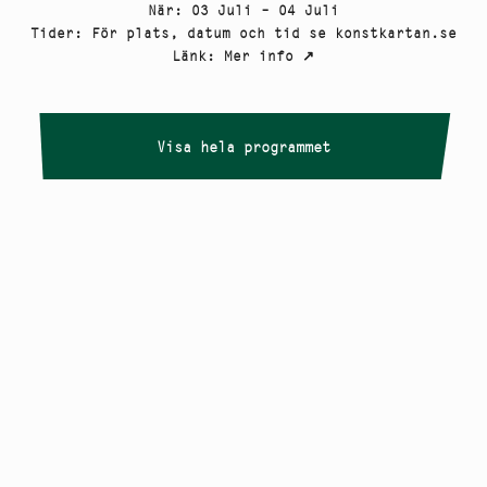
När
:
03 Juli – 04 Juli
Tider
:
För plats, datum och tid se konstkartan.se
Länk
:
Mer info
↗
Visa hela programmet
Copyright
Smålandstriennalen
,
2026
smaland@konstframjandet.se
Cookies & GDPR